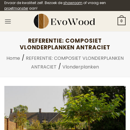
Ga
Ervaar de kwaliteit zelf. Bezoek de
showroom
of vraag een
proefmonster
aan!
naar
inhoud
0
REFERENTIE: COMPOSIET
VLONDERPLANKEN ANTRACIET
/
Home
REFERENTIE: COMPOSIET VLONDERPLANKEN
/
ANTRACIET
Vlonderplanken