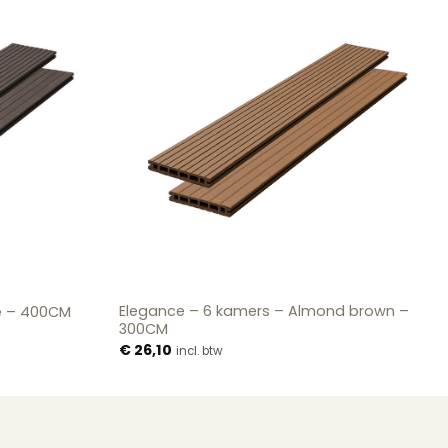
Elegance – 6 kamers – Almond brown –
e – 400CM
300CM
€
26,10
incl. btw