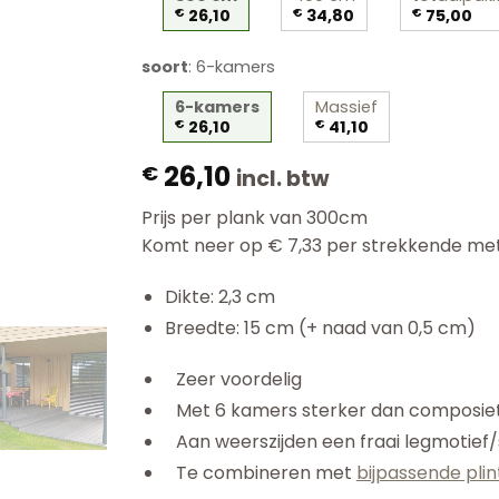
€
26,10
€
34,80
€
75,00
soort
:
6-kamers
6-kamers
Massief
€
26,10
€
41,10
26,10
€
incl. btw
Prijs per plank van 300cm
Komt neer op € 7,33 per strekkende met
Dikte: 2,3 cm
Breedte: 15 cm (+ naad van 0,5 cm)
Zeer voordelig
Met 6 kamers sterker dan composie
Aan weerszijden een fraai legmotief/
Te combineren met
bijpassende pli