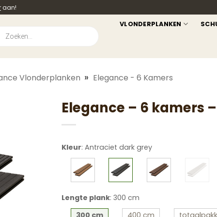
r
aan!
VLONDERPLANKEN
SCH
ucten
en
»
ance Vlonderplanken
Elegance - 6 Kamers
Elegance – 6 kamers –
Kleur
:
Antraciet dark grey
Lengte plank
:
300 cm
300 cm
400 cm
totaalpakk