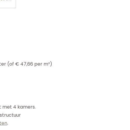
er (of € 47,66 per m²)
t met 4 kamers.
structuur
nten
.