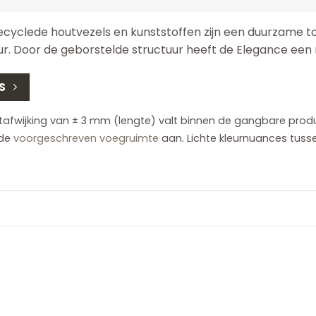
yclede houtvezels en kunststoffen zijn een duurzame to
ur. Door de geborstelde structuur heeft de Elegance een m
S
ijking van ± 3 mm (lengte) valt binnen de gangbare producti
 de
voorgeschreven voegruimte
aan. Lichte kleurnuances tusse