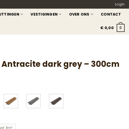
Login
UTTINGEN
VESTIGINGEN
OVER ONS
CONTACT
€
0,00
0
 Antracite dark grey – 300cm
et 1m²