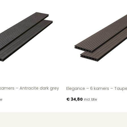
kamers – Antracite dark grey
Elegance – 6 kamers – Taup
€
34,80
tw
incl. btw