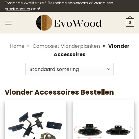
Ga
Ervaar de kwaliteit zelf. Bezoek de
showroom
of vraag een
proefmonster
aan!
naar
inhoud
0
»
»
Home
Composiet Vlonderplanken
Vlonder
Accessoires
Vlonder Accessoires Bestellen