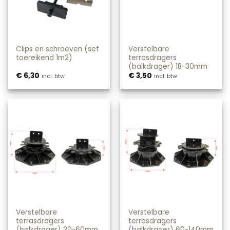
Clips en schroeven (set
Verstelbare
toereikend 1m2)
terrasdragers
(balkdrager) 18-30mm
€
6,30
€
3,50
incl. btw
incl. btw
Verstelbare
Verstelbare
terrasdragers
terrasdragers
(balkdrager) 30-60mm
(balkdrager) 60-140mm