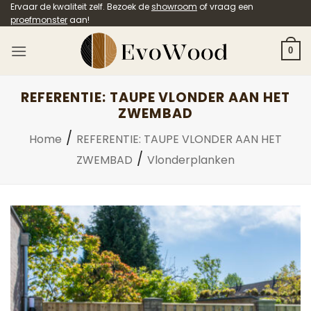
Ga
Ervaar de kwaliteit zelf. Bezoek de
showroom
of vraag een
proefmonster
aan!
naar
inhoud
0
REFERENTIE: TAUPE VLONDER AAN HET
ZWEMBAD
/
Home
REFERENTIE: TAUPE VLONDER AAN HET
/
ZWEMBAD
Vlonderplanken