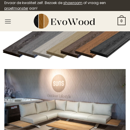
Ga
Ervaar de kwaliteit zelf. Bezoek de
showroom
of vraag een
proefmonster
aan!
naar
inhoud
0