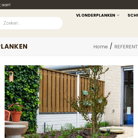
r
aan!
VLONDERPLANKEN
SCH
ucten
en
PLANKEN
/
Home
REFERENT