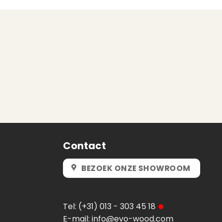
Contact
BEZOEK ONZE SHOWROOM
Tel:
(+31) 013 - 303 45 18
E-mail:
info@evo-wood.com