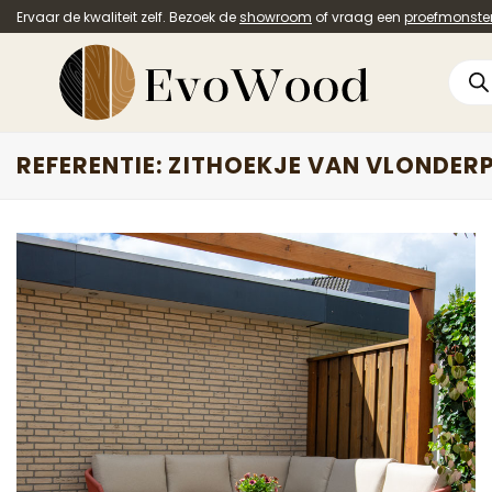
Ga
Ervaar de kwaliteit zelf. Bezoek de
showroom
of vraag een
proefmonste
naar
inhoud
Prod
zoek
REFERENTIE: ZITHOEKJE VAN VLONDER