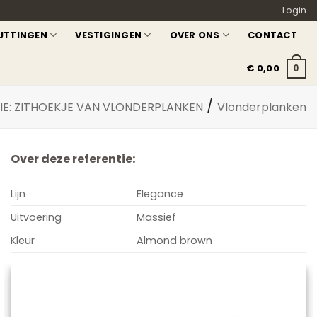
Login
UTTINGEN
VESTIGINGEN
OVER ONS
CONTACT
€
0,00
0
/
IE: ZITHOEKJE VAN VLONDERPLANKEN
Vlonderplanken
Over deze referentie:
Lijn
Elegance
Uitvoering
Massief
Kleur
Almond brown