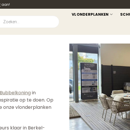
r
aan!
VLONDERPLANKEN
SCH
ucten
en
Bubbelkoning
in
spiratie op te doen. Op
hoe onze vlonderplanken
eurs klaar in Berkel-