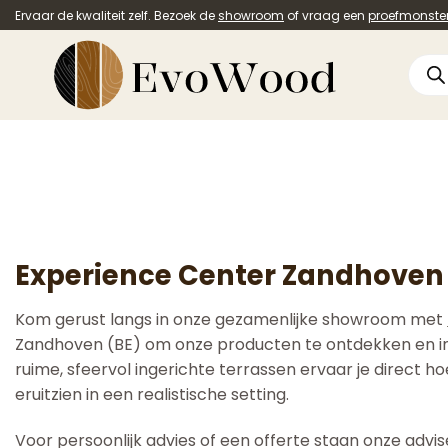
Ga
Ervaar de kwaliteit zelf. Bezoek de
showroom
of vraag een
proefmonste
naar
inhoud
Prod
zoek
Experience Center Zandhoven
Kom gerust langs in onze gezamenlijke showroom met
Zandhoven (BE) om onze producten te ontdekken en in
ruime, sfeervol ingerichte terrassen ervaar je direct 
eruitzien in een realistische setting.
Voor persoonlijk advies of een offerte staan onze advis