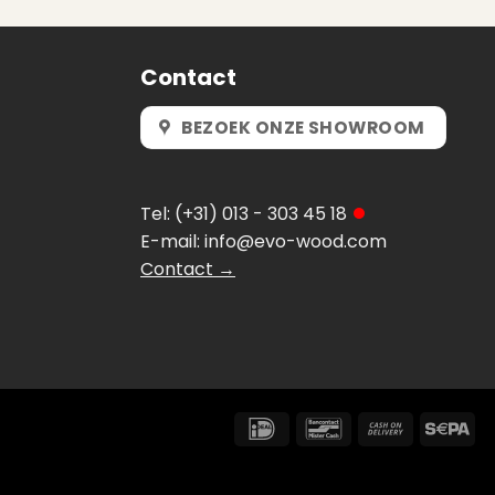
Contact
BEZOEK ONZE SHOWROOM
Tel:
(+31) 013 - 303 45 18
E-mail:
info@evo-wood.com
Contact →
IDeal
Bancontact
Cash
Se
On
Delivery