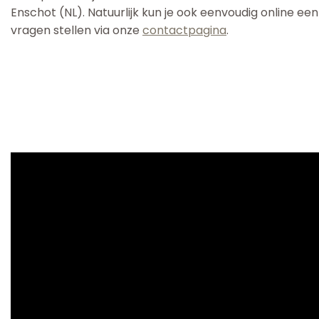
Enschot (NL). Natuurlijk kun je ook eenvoudig online ee
vragen stellen via onze
contactpagina
.