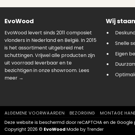
EvoWood
Wij staan
EvoWood levert sinds 2011 composiet
Deskund
vlonders in Nederland en België. In 2015
Snelle s
is het assortiment uitgebreid met
Eigen b
schuttingen. Vrijwel alle producten zijn
uit voorraad leverbaar en te
Duurzam
bezichtigen in onze showroom.
Lees
Optimale
meer →
ALGEMENE VOORWAARDEN
BEZORGING
MONTAGE HAND
Deze website is beschermd door reCAPTCHA en de Google
Copyright 2026 ©
EvoWood
Made by
Trender