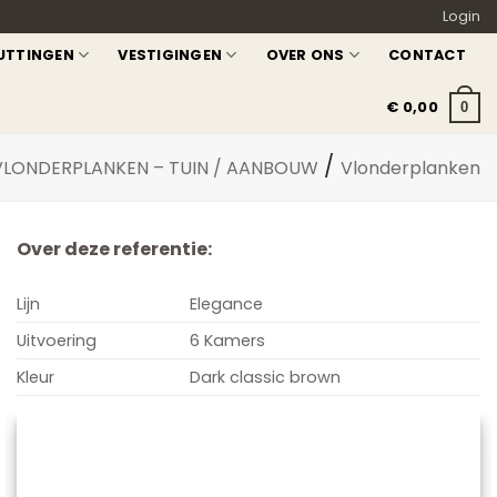
Login
UTTINGEN
VESTIGINGEN
OVER ONS
CONTACT
€
0,00
0
/
LONDERPLANKEN – TUIN / AANBOUW
Vlonderplanken
Over deze referentie:
Lijn
Elegance
Uitvoering
6 Kamers
Kleur
Dark classic brown