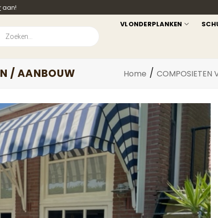
r
aan!
VLONDERPLANKEN
SCH
ucten
en
IN / AANBOUW
/
Home
COMPOSIETEN V