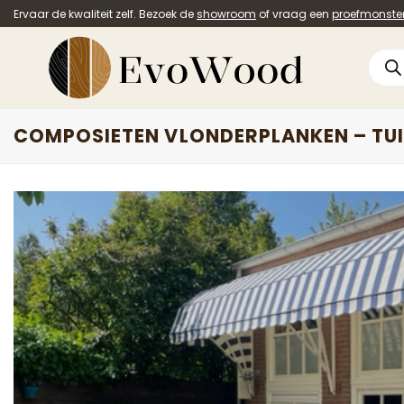
Ga
Ervaar de kwaliteit zelf. Bezoek de
showroom
of vraag een
proefmonste
naar
inhoud
Prod
zoek
COMPOSIETEN VLONDERPLANKEN – TU