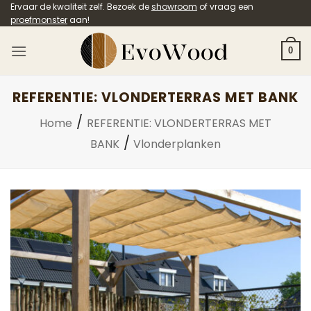
Ga
Ervaar de kwaliteit zelf. Bezoek de
showroom
of vraag een
proefmonster
aan!
naar
inhoud
0
REFERENTIE: VLONDERTERRAS MET BANK
/
Home
REFERENTIE: VLONDERTERRAS MET
/
BANK
Vlonderplanken