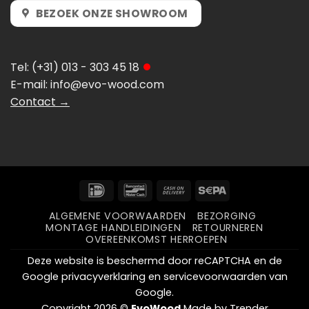
BEZOEK ONZE SHOWROOM
Tel:
(+31) 013 - 303 45 18
E-mail:
info@evo-wood.com
Contact →
IDeal
Bancontact
Cash
Sepa
On
ALGEMENE VOORWAARDEN
BEZORGING
Delivery
MONTAGE HANDLEIDINGEN
RETOURNEREN
OVEREENKOMST HERROEPEN
Deze website is beschermd door reCAPTCHA en de
Google
privacyverklaring
en
servicevoorwaarden
van
Google.
Copyright 2026 ©
EvoWood
Made by
Trender