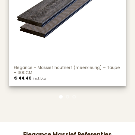
pe
Elegance – Massief houtnerf (meerkleurig) – Taupe
E
– 300CM
–
€
44,40
€
incl. btw
Elegance Massief Referenties