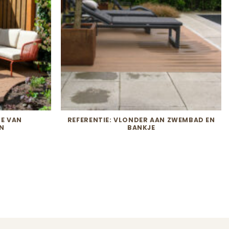
Elegance – Massief houtnerf –
Stone Grey – 400CM
€
59,20
incl. btw
JE VAN
REFERENTIE: VLONDER AAN ZWEMBAD EN
N
BANKJE