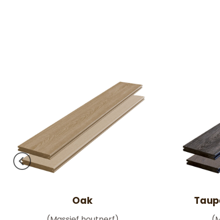
Oak
Taup
(Massief houtnerf)
(M