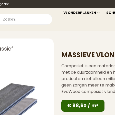
r
aan!
VLONDERPLANKEN
SCH
ucten
en
ssief
MASSIEVE VLO
Composiet is een materiaal
met de duurzaamheid en h
producten niet alleen milie
geen zorgen meer te maken 
EvoWood composiet vlonder
€ 98,60 / m²