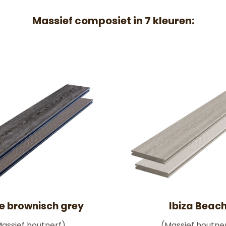
Massief composiet in 7 kleuren:
e brownisch grey
Ibiza Beac
assief houtnerf)
(Massief houtne