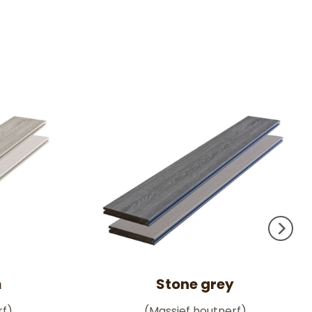
Stone grey
h
rf)
(Massief houtnerf)