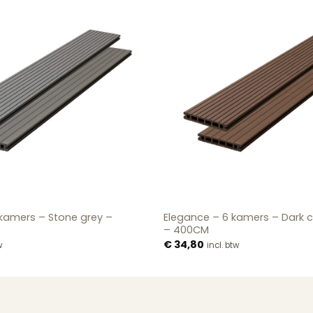
 kamers – Stone grey –
Elegance – 6 kamers – Dark c
– 400CM
€
34,80
w
incl. btw