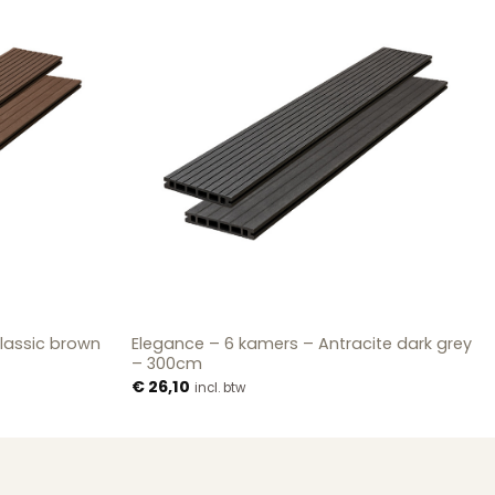
lassic brown
Elegance – 6 kamers – Antracite dark grey
– 300cm
€
26,10
incl. btw