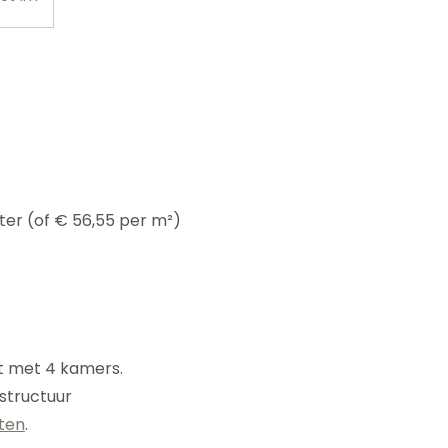
er (of € 56,55 per m²)
t met 4 kamers.
structuur
nten
.