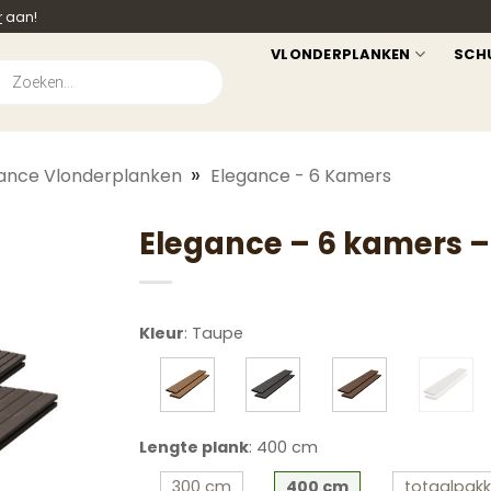
r
aan!
VLONDERPLANKEN
SCH
ucten
en
»
ance Vlonderplanken
Elegance - 6 Kamers
Elegance – 6 kamers 
Kleur
:
Taupe
Lengte plank
:
400 cm
300 cm
400 cm
totaalpakk