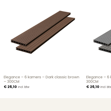
Elegance – 6 kamers – Dark classic brown
Elegance – 6
– 300CM
300CM
€
26,10
€
26,10
incl. btw
incl. bt