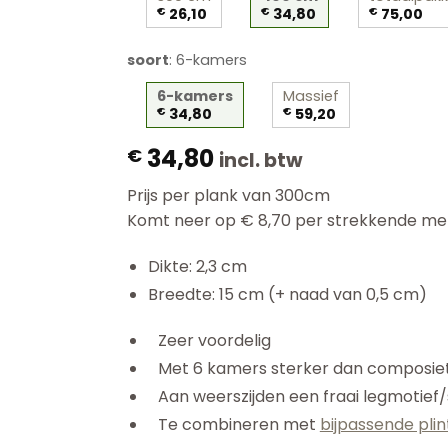
€
26,10
€
34,80
€
75,00
soort
:
6-kamers
6-kamers
Massief
€
34,80
€
59,20
34,80
€
incl. btw
Prijs per plank van 300cm
Komt neer op € 8,70 per strekkende met
Dikte: 2,3 cm
Breedte: 15 cm (+ naad van 0,5 cm)
Zeer voordelig
Met 6 kamers sterker dan composie
Aan weerszijden een fraai legmotief/
Te combineren met
bijpassende pli