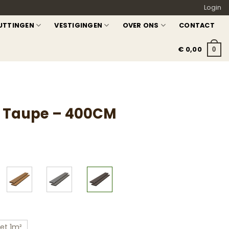
Login
UTTINGEN
VESTIGINGEN
OVER ONS
CONTACT
€
0,00
0
– Taupe – 400CM
et 1m²