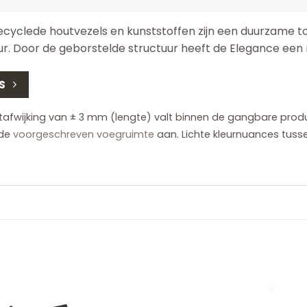
yclede houtvezels en kunststoffen zijn een duurzame to
ur. Door de geborstelde structuur heeft de Elegance een m
S
ijking van ± 3 mm (lengte) valt binnen de gangbare producti
 de
voorgeschreven voegruimte
aan. Lichte kleurnuances tusse