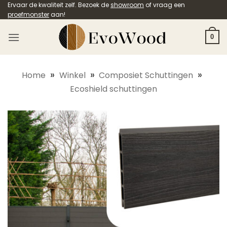
Ga
Ervaar de kwaliteit zelf. Bezoek de
showroom
of vraag een
proefmonster
aan!
naar
inhoud
0
»
»
»
Home
Winkel
Composiet Schuttingen
Ecoshield schuttingen