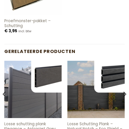
Proefmonster-pakket –
Schutting
€
3,95
incl. btw
GERELATEERDE PRODUCTEN
Losse schutting plank
Losse Schutting Plank –
Elegance – Antraciet Grey
Natural Notch – Eco Shield –