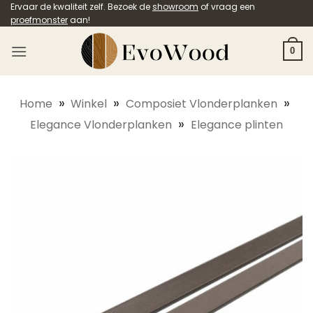
Ga
Ervaar de kwaliteit zelf. Bezoek de
showroom
of vraag een
proefmonster
aan!
naar
inhoud
0
»
»
»
Home
Winkel
Composiet Vlonderplanken
»
Elegance Vlonderplanken
Elegance plinten