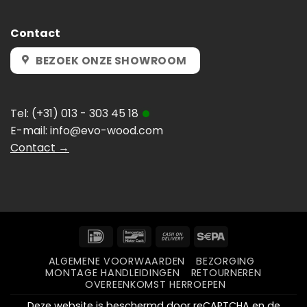
Contact
BEZOEK ONZE SHOWROOM
Tel:
(+31) 013 - 303 45 18
E-mail:
info@evo-wood.com
Contact →
IDeal
Bancontact
Cash
Sepa
On
ALGEMENE VOORWAARDEN
BEZORGING
Delivery
MONTAGE HANDLEIDINGEN
RETOURNEREN
OVEREENKOMST HERROEPEN
Deze website is beschermd door reCAPTCHA en de