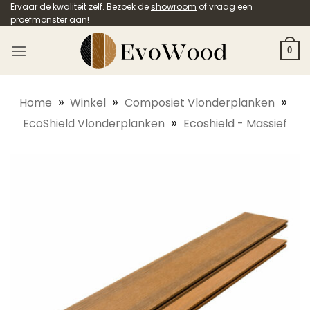
Ga
Ervaar de kwaliteit zelf. Bezoek de
showroom
of vraag een
proefmonster
aan!
naar
inhoud
0
»
»
»
Home
Winkel
Composiet Vlonderplanken
»
EcoShield Vlonderplanken
Ecoshield - Massief