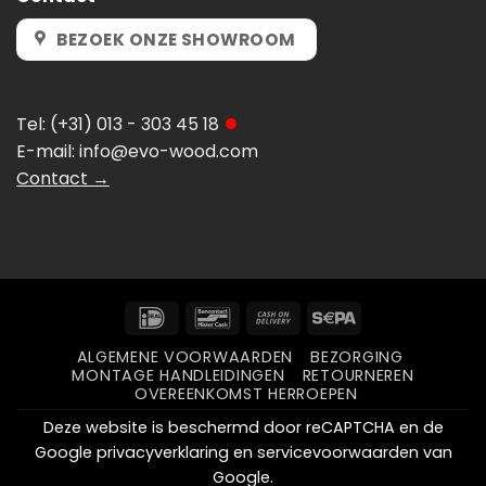
BEZOEK ONZE SHOWROOM
Tel:
(+31) 013 - 303 45 18
E-mail:
info@evo-wood.com
Contact →
IDeal
Bancontact
Cash
Sepa
On
ALGEMENE VOORWAARDEN
BEZORGING
Delivery
MONTAGE HANDLEIDINGEN
RETOURNEREN
OVEREENKOMST HERROEPEN
Deze website is beschermd door reCAPTCHA en de
Google
privacyverklaring
en
servicevoorwaarden
van
Google.