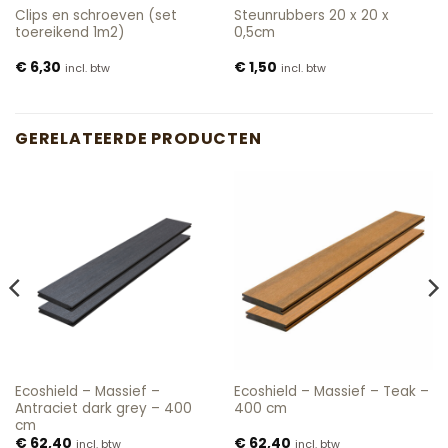
Clips en schroeven (set
Steunrubbers 20 x 20 x
toereikend 1m2)
0,5cm
€
6,30
€
1,50
incl. btw
incl. btw
GERELATEERDE PRODUCTEN
Ecoshield – Massief –
Ecoshield – Massief – Teak –
Antraciet dark grey – 400
400 cm
cm
€
62,40
€
62,40
incl. btw
incl. btw