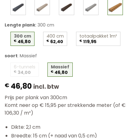
Lengte plank
:
300 cm
300 cm
400 cm
totaalpakket 1m²
€
46,80
€
62,40
€
119,95
soort
:
Massief
6-tunnels
Massief
€
34,00
€
46,80
46,80
€
incl. btw
Prijs per plank van 300cm
Komt neer op € 15,95 per strekkende meter (of €
106,30 / m²)
Dikte: 2,1 cm
Breedte: 15 cm (+ naad van 0,5 cm)