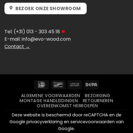
BEZOEK ONZE SHOWROOM
Tel:
(+31) 013 - 303 45 18
E-mail:
info@evo-wood.com
Contact →
IDeal
Bancontact
Cash
Sepa
On
ALGEMENE VOORWAARDEN
BEZORGING
Delivery
MONTAGE HANDLEIDINGEN
RETOURNEREN
OVEREENKOMST HERROEPEN
Deze website is beschermd door reCAPTCHA en de
Google
privacyverklaring
en
servicevoorwaarden
van
Google.