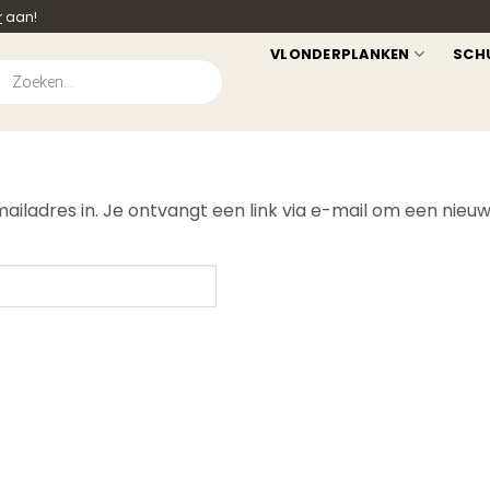
r
aan!
VLONDERPLANKEN
SCH
ucten
en
adres in. Je ontvangt een link via e-mail om een nieuw 