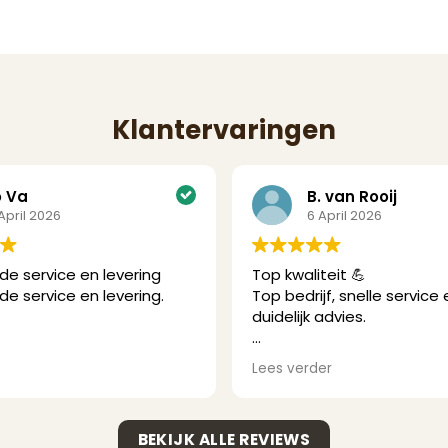
Klantervaringen
o Va
B. van Rooij
 April 2026
6 April 2026
de service en levering
Top kwaliteit 💪
de service en levering.
Top bedrijf, snelle service
duidelijk advies.
Wij hadden gekozen voor 
Lees verder
massieve planken.
Planken waren mooi recht 
hierdoor eenvoudig te mo
BEKIJK ALLE REVIEWS