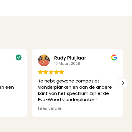
Rudy Pluijlaar
19 Maart 2026
Je hebt gewone composiet
 en een
vlonderplanken en aan de andere
kant van het spectrum zijn er de
Evo-Wood vlonderplanken!
de
Het begint al met het uiterst
Lees verder
verzorgde sample pakket dat je
en vlak,
thuis bezorgd krijgt, hoef je de deur
nteren.
niet uit om jouw kleur en soort te
kiezen. Makkelijk!