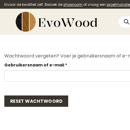
Ga
Ervaar de kwaliteit zelf. Bezoek de
showroom
of vraag een
proefmonste
naar
inhoud
Prod
zoek
Wachtwoord vergeten? Voer je gebruikersnaam of e-mail
Vereist
Gebruikersnaam of e-mail
*
RESET WACHTWOORD