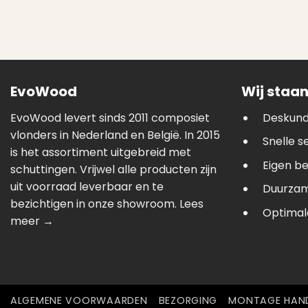
EvoWood
Wij staan
EvoWood levert sinds 2011 composiet
Deskund
vlonders in Nederland en België. In 2015
Snelle s
is het assortiment uitgebreid met
Eigen b
schuttingen. Vrijwel alle producten zijn
uit voorraad leverbaar en te
Duurzam
bezichtigen in onze showroom.
Lees
Optimale
meer →
ALGEMENE VOORWAARDEN
BEZORGING
MONTAGE HAND